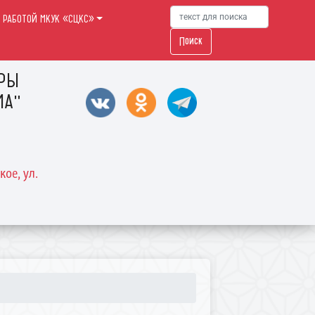
 РАБОТОЙ МКУК «СЦКС»
Поиск
УРЫ
МА"
кое, ул.