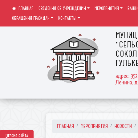
СВЕДЕНИЯ ОБ УЧРЕЖДЕНИИ
МЕРОПРИЯТИЯ
ВАЖН
ОБРАЩЕНИЯ ГРАЖДАН
КОНТАКТЫ
МУНИЦ
"СЕЛЬ
СОКОЛ
ГУЛЬК
адрес: 35
Ленина, д
ГЛАВНАЯ
МЕРОПРИЯТИЯ
НОВОСТИ
Версия сайта