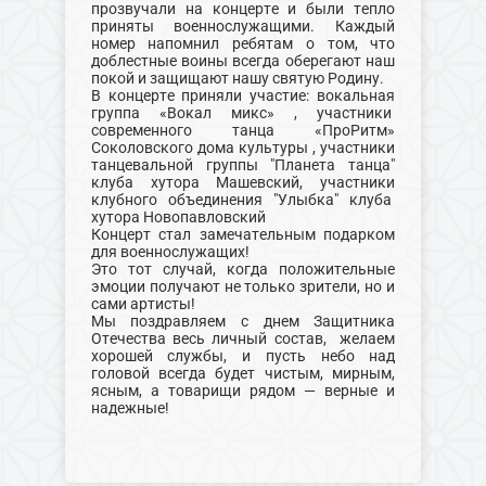
прозвучали на концерте и были тепло
приняты военнослужащими. Каждый
номер напомнил ребятам о том, что
доблестные воины всегда оберегают наш
покой и защищают нашу святую Родину.
В концерте приняли участие: вокальная
группа «Вокал микс» , участники
современного танца «ПроРитм»
Соколовского дома культуры , участники
танцевальной группы "Планета танца"
клуба хутора Машевский, участники
клубного объединения "Улыбка" клуба
хутора Новопавловский
Концерт стал замечательным подарком
для военнослужащих!
Это тот случай, когда положительные
эмоции получают не только зрители, но и
сами артисты!
Мы поздравляем с днем Защитника
Отечества весь личный состав, желаем
хорошей службы, и пусть небо над
головой всегда будет чистым, мирным,
ясным, а товарищи рядом — верные и
надежные!