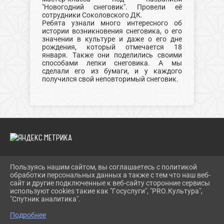
"Новогодний снеговик". Провели её
сотрудники Соколовского ДК.
Ребята узнали много интересного об
истории возникновения снеговика, о его
значении в культуре и даже о его дне
рождения, который отмечается 18
января. Также они поделились своими
способами лепки снеговика. А мы
сделали его из бумаги, и у каждого
получился свой неповторимый снеговик.
Пользуясь нашим сайтом, вы соглашаетесь с политикой
2026 Г. SCKS-SOKOL.GULKULT.RU
обработки персональных данных а также с тем что наш веб-
ВХОД
сайт и другие подключенные к веб-сайту сторонние сервисы
КАРТА САЙТА
используют cookies такие как "Госуслуги", "PRO.Культура",
ПОЛИТИКА ОБРАБОТКИ ПЕРСОНАЛЬНЫХ ДАННЫХ
"Спутник аналитика".
Подробнее
СДЕЛАНО НА KUBCMS