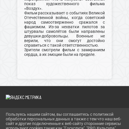
показ художественного фильма
«Воздух».
Фильм рассказывает о событиях Великой
Отечественной войны, когда советский
народ самоотверженно сражался с
фашизмом. Из-за нехватки пилотов за
штурвалы самолётов были направлены
девушки-добровольцы. Военные не
верили, что они смогут достойно
справиться с такой ответственностью.
Зрители смотрели фильм с замиранием
сердца, а их эмоции были на пределе.
Пользуясь нашим сайтом, вы соглашаетесь с политикой
2026 Г. SCKS-SOKOL.GULKULT.RU
обработки персональных данных а также с тем что наш веб-
ВХОД
сайт и другие подключенные к веб-сайту сторонние сервисы
КАРТА САЙТА
используют cookies такие как "Госуслуги", "PRO.Культура",