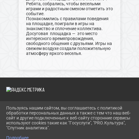
Ребята, собрались, чтобы веселыми
играми и радостным смехом отметить это
событие.
Познакомились с правилами поведения
на площадке, поиграли в игры на
знакомство и сплочение коллектива.
Досуговая площадка — это место
интересного времяпровождения,
свободного общения с друзьями. Игры на
свежем воздухе создали положительную
атмосферу яркого веселья.
Пользуясь нашим сайтом, вы соглашаетесь с политикой
2026 Г. SCKS-SOKOL.GULKULT.RU
обработки персональных данных а также с тем что наш веб-
ВХОД
сайт и другие подключенные к веб-сайту сторонние сервисы
КАРТА САЙТА
используют cookies такие как "Госуслуги", "PRO.Культура",
ПОЛИТИКА ОБРАБОТКИ ПЕРСОНАЛЬНЫХ ДАННЫХ
"Спутник аналитика".
Подробнее