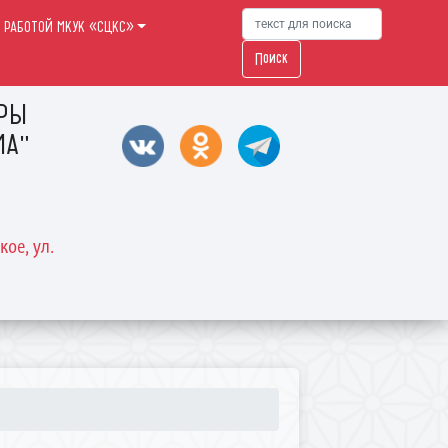
 РАБОТОЙ МКУК «СЦКС»
Поиск
УРЫ
МА"
кое, ул.