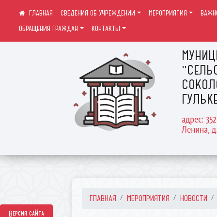
СВЕДЕНИЯ ОБ УЧРЕЖДЕНИИ
МЕРОПРИЯТИЯ
ВАЖН
ОБРАЩЕНИЯ ГРАЖДАН
КОНТАКТЫ
МУНИЦ
"СЕЛЬ
СОКОЛ
ГУЛЬК
адрес: 35
Ленина, д
ГЛАВНАЯ
МЕРОПРИЯТИЯ
НОВОСТИ
Версия сайта