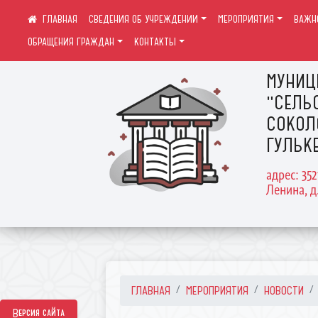
СВЕДЕНИЯ ОБ УЧРЕЖДЕНИИ
МЕРОПРИЯТИЯ
ВАЖН
ОБРАЩЕНИЯ ГРАЖДАН
КОНТАКТЫ
МУНИЦ
"СЕЛЬ
СОКОЛ
ГУЛЬК
адрес: 35
Ленина, д
ГЛАВНАЯ
МЕРОПРИЯТИЯ
НОВОСТИ
Версия сайта