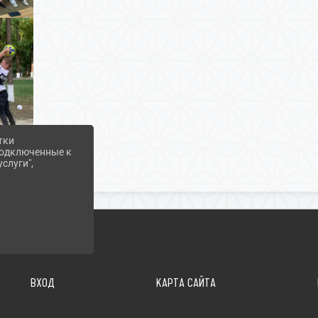
тки
 подключенные к
слуги",
ВХОД
КАРТА САЙТА