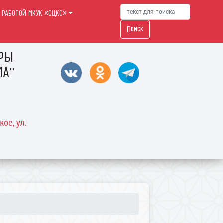
 РАБОТОЙ МКУК «СЦКС»
Поиск
УРЫ
МА"
кое, ул.