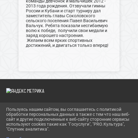
команды девчонок и мальчишек 2012 -
2013 года рождения. Отзвучали гимны
России и Кубани и старт турниру дал
заместитель главы Соколовского
сельского поселения Павел Васильевич
Вальчук. Ребята показали несгибаемую
волю к победе, получили свои медали и
заряд хорошего настроения.
Желаем всем ярких спортивных
достижений, и двигаться только вперед!
Пользуясь нашим сайтом, вы соглашаетесь с политикой
2026 Г. SCKS-SOKOL.GULKULT.RU
обработки персональных данных а также с тем что наш веб-
ВХОД
сайт и другие подключенные к веб-сайту сторонние сервисы
КАРТА САЙТА
используют cookies такие как "Госуслуги", "PRO.Культура",
ПОЛИТИКА ОБРАБОТКИ ПЕРСОНАЛЬНЫХ ДАННЫХ
"Спутник аналитика".