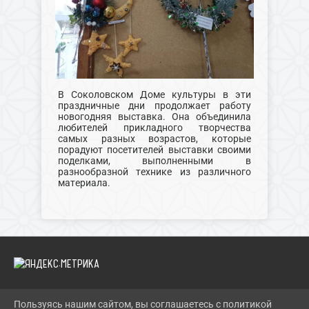
В Соколовском Доме культуры в эти
праздничные дни продолжает работу
новогодняя выставка. Она объединила
любителей прикладного творчества
самых разных возрастов, которые
порадуют посетителей выставки своими
поделками, выполненными в
разнообразной технике из различного
материала.
Пользуясь нашим сайтом, вы соглашаетесь с политикой
2026 Г. SCKS-SOKOL.GULKULT.RU